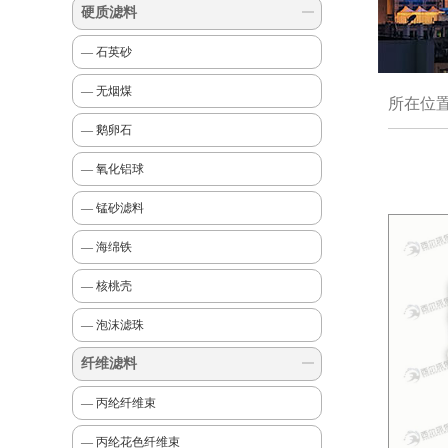
硬质滤料
— 石英砂
— 无烟煤
所在位
— 鹅卵石
— 氧化铝球
— 锰砂滤料
— 海绵铁
— 核桃壳
— 泡沫滤珠
纤维滤料
— 丙纶纤维束
— 丙纶花色纤维束