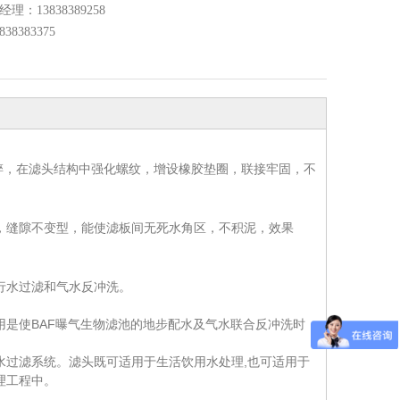
经理：13838389258
8383375
不碎，在滤头结构中强化螺纹，增设橡胶垫圈，联接牢固，不
，缝隙不变型，能使滤板间无死水角区，不积泥，效果
行水过滤和气水反冲洗。
是使BAF曝气生物滤池的地步配水及气水联合反冲洗时
水过滤系统。滤头既可适用于生活饮用水处理,也可适用于
理工程中。