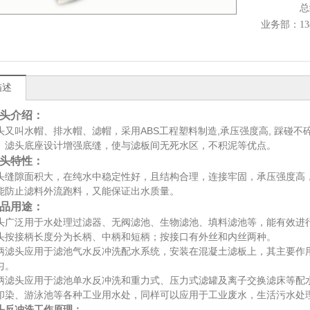
总
业务部：1383
描述
头介绍：
头又叫水帽、排水帽、滤帽，采用ABS工程塑料制造,承压强度高, 踩碰
。滤头底座设计增强底缝，使与滤板间无死水区，不积泥等优点。
头特性：
头缝隙面积大，在纯水中稳定性好，且结构合理，连接牢固，承压强度高
能防止滤料外流跑料，又能保证出水质量。
品用途：
头广泛用于水处理过滤器、无阀滤池、生物滤池、填料滤池等，能有效进
头按接柄长度分为长柄、中柄和短柄；按接口有外丝和内丝两种。
柄滤头应用于滤池气水反冲洗配水系统，安装在混凝土滤板上，其主要作用
匀。
柄滤头应用于滤池单水反冲洗和重力式、压力式滤罐及离子交换滤床等配
印染、游泳池等各种工业用水处，同样可以应用于工业废水，生活污水处
头反冲洗工作原理：