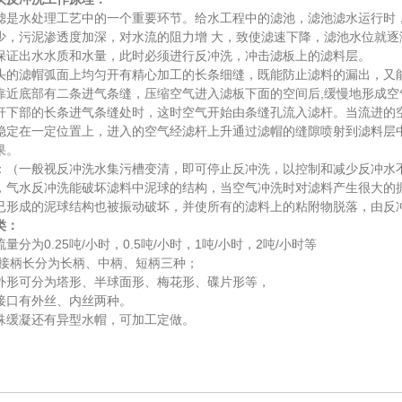
滤是水处理工艺中的一个重要环节。给水工程中的滤池，滤池滤水运行时
少，污泥渗透度加深，对水流的阻力增 大，致使滤速下降，滤池水位就
保证出水水质和水量，此时必须进行反冲洗，冲击滤板上的滤料层。
头的滤帽弧面上均匀开有精心加工的长条细缝，既能防止滤料的漏出，又
靠近底部有二条进气条缝，压缩空气进入滤板下面的空间后,缓慢地形成
杆下部的长条进气条缝处时，这时空气开始由条缝孔流入滤杆。当流进的
稳定在一定位置上，进入的空气经滤杆上升通过滤帽的缝隙喷射到滤料层
果。
：（一般视反冲洗水集污槽变清，即可停止反冲洗，以控制和减少反冲水
，气水反冲洗能破坏滤料中泥球的结构，当空气冲洗时对滤料产生很大的
已形成的泥球结构也被振动破坏，并使所有的滤料上的粘附物脱落，由反
类：
流量分为0.25吨/小时，0.5吨/小时，1吨/小时，2吨/小时等
接柄长分为长柄、中柄、短柄三种；
外形可分为塔形、半球面形、梅花形、碟片形等，
接口有外丝、内丝两种。
殊缓凝还有异型水帽，可加工定做。