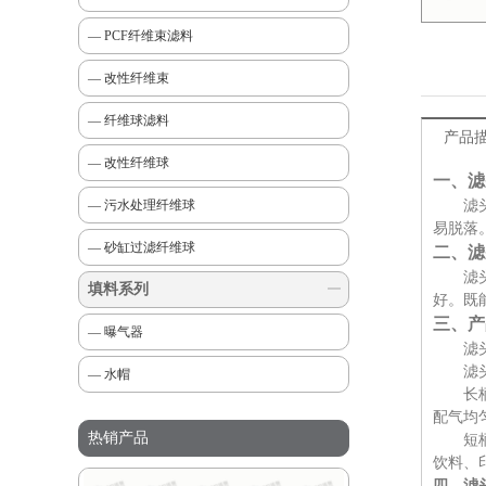
— PCF纤维束滤料
— 改性纤维束
— 纤维球滤料
产品
— 改性纤维球
一、滤
滤
— 污水处理纤维球
易脱落
— 砂缸过滤纤维球
二、滤
滤
填料系列
好。既
三、产
— 曝气器
滤
滤
— 水帽
长
配气均
热销产品
短
饮料、
四、滤