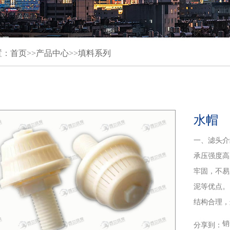
置：
首页
>>
产品中心
>>
填料系列
水帽
一、滤头介
承压强度高
牢固，不易
泥等优点。
结构合理，
销
分享到：