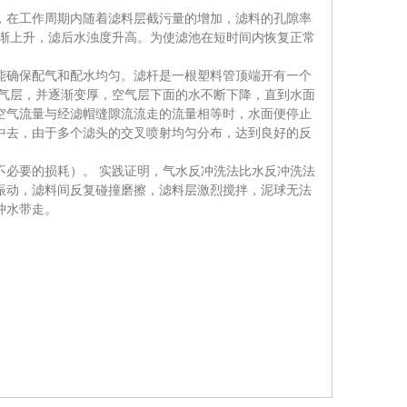
，在工作周期内随着滤料层截污量的增加，滤料的孔隙率
逐渐上升，滤后水浊度升高。为使滤池在短时间内恢复正常
能确保配气和配水均匀。滤杆是一根塑料管顶端开有一个
空气层，并逐渐变厚，空气层下面的水不断下降，直到水面
空气流量与经滤帽缝隙流流走的流量相等时，水面便停止
中去，由于多个滤头的交叉喷射均匀分布，达到良好的反
不必要的损耗）。 实践证明，气水反冲洗法比水反冲洗法
振动，滤料间反复碰撞磨擦，滤料层激烈搅拌，泥球无法
冲水带走。