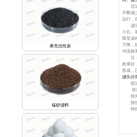
过
不断减
运行，
滤
小孔，
降至滤
下降，
果壳活性炭
冲洗效
注
效果好
形成，
滤头分
按
按
按
按
锰砂滤料
特