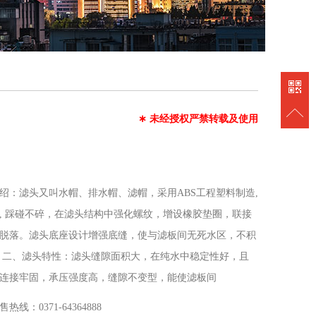
∗
未经授权严禁转载及使用
绍：滤头又叫水帽、排水帽、滤帽，采用ABS工程塑料制造,
, 踩碰不碎，在滤头结构中强化螺纹，增设橡胶垫圈，联接
脱落。滤头底座设计增强底缝，使与滤板间无死水区，不积
 二、滤头特性：滤头缝隙面积大，在纯水中稳定性好，且
连接牢固，承压强度高，缝隙不变型，能使滤板间
售热线：0371-64364888