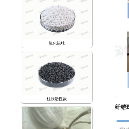
氧化铝球
柱状活性炭
纤维