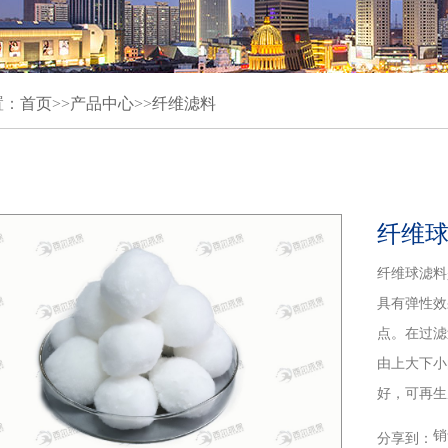
置：
首页
>>
产品中心
>>
纤维滤料
纤维
纤维球滤料
具有弹性效
点。在过滤
由上大下小
好，可再生
销
分享到：