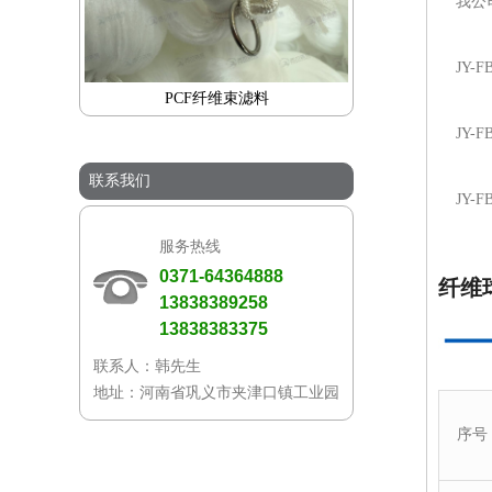
我公司生
JY-F
PCF纤维束滤料
JY-F
联系我们
JY-F
服务热线
0371-64364888
纤维
13838389258
13838383375
联系人：韩先生
地址：河南省巩义市夹津口镇工业园
序号