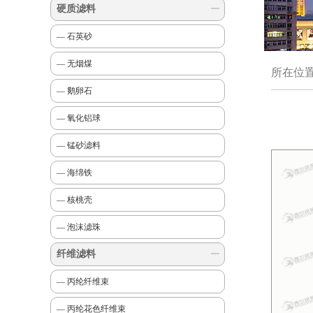
硬质滤料
— 石英砂
— 无烟煤
所在位
— 鹅卵石
— 氧化铝球
— 锰砂滤料
— 海绵铁
— 核桃壳
— 泡沫滤珠
纤维滤料
— 丙纶纤维束
— 丙纶花色纤维束