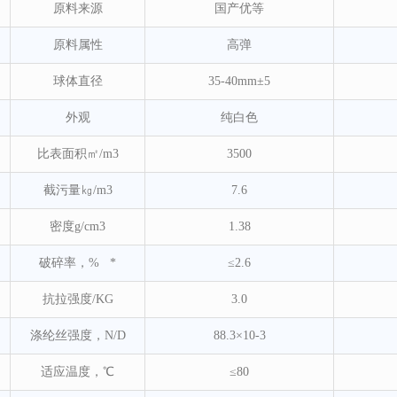
原料来源
国产优等
原料属性
高弹
球体直径
35-40mm±5
外观
纯白色
比表面积㎡/m3
3500
截污量㎏/m3
7.6
密度g/cm3
1.38
破碎率，% *
≤2.6
抗拉强度/KG
3.0
涤纶丝强度，N/D
88.3×10-3
适应温度，℃
≤80