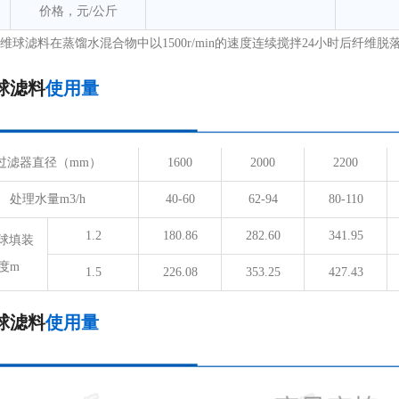
价格，元/公斤
维球滤料在蒸馏水混合物中以1500r/min的速度连续搅拌24小时后纤维脱
球滤料
使用量
过滤器直径（mm）
1600
2000
2200
处理水量m3/h
40-60
62-94
80-110
1.2
180.86
282.60
341.95
球填装
度m
1.5
226.08
353.25
427.43
球滤料
使用量