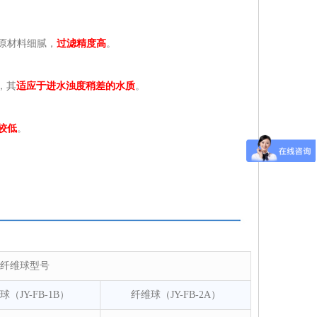
原材料细腻，
过滤精度高
。
，其
适应于进水浊度稍差的水质
。
较低
。
纤维球型号
球（JY-FB-1B）
纤维球（JY-FB-2A）